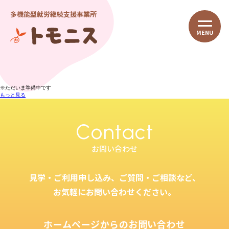
多機能型就労継続支援事業所
トモニス
トモニス
HOME
私たちのこと
※ただいま準備中です
もっと見る
私たちの思い
理念・ビジョン
Contact
会社概要
お問い合わせ
情報公開
トモニスの特徴
見学・ご利用申し込み、ご質問・ご相談など、
事業紹介
お気軽にお問い合わせください。
就労継続支援A型
就労継続支援B型
ホームページからのお問い合わせ