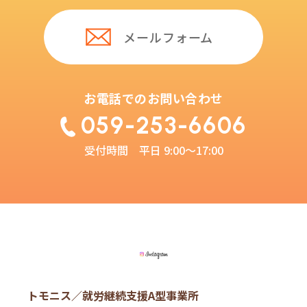
就労定着支援
計画相談支援
メールフォーム
日中一時支援
採用情報
お電話でのお問い合わせ
お知らせ
059-253-6606
よくある質問
受付時間 平日 9:00～17:00
お問い合わせ
見学申し込み
個人情報の保護
Instagram
多肉植物 ONLINE SHOP
トモニス／就労継続支援A型事業所